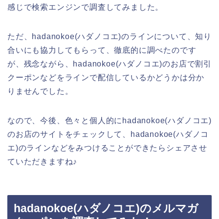
感じで検索エンジンで調査してみました。
ただ、hadanokoe(ハダノコエ)のラインについて、知り
合いにも協力してもらって、徹底的に調べたのです
が、残念ながら、hadanokoe(ハダノコエ)のお店で割引
クーポンなどをラインで配信しているかどうかは分か
りませんでした。
なので、今後、色々と個人的にhadanokoe(ハダノコエ)
のお店のサイトをチェックして、hadanokoe(ハダノコ
エ)のラインなどをみつけることができたらシェアさせ
ていただきますね♪
hadanokoe(ハダノコエ)のメルマガ