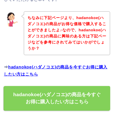
ちなみに下記ページより、hadanokoe(ハ
ダノコエ)の商品がお得な価格で購入するこ
とができましたよ♪なので、hadanokoe(ハ
ダノコエ)の商品に興味のある方は下記ペー
ジなどを参考にされてみてはいかがでしょ
うか？
⇒
hadanokoe(ハダノコエ)の商品を今すぐお得に購入
したい方はこちら
hadanokoe(ハダノコエ)の商品を今すぐ
お得に購入したい方はこちら