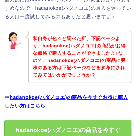
すめなので、hadanokoe(ハダノコエ)の購入を迷ってい
る人は一度試してみるのもありだと思いますよ♪
私自身が色々と調べた所、下記ページよ
り、hadanokoe(ハダノコエ)の商品がお得
な価格で購入することができましたよ♪な
ので、hadanokoe(ハダノコエ)の商品に興
味のある方は下記ページなどを参考にされ
てみてはいかがでしょうか？
⇒
hadanokoe(ハダノコエ)の商品を今すぐお得に購入
したい方はこちら
hadanokoe(ハダノコエ)の商品を今すぐ