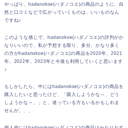
やっぱり、hadanokoe(ハダノコエ)の商品のように、自
然と口コミなどで広がっていくものは、いいものなん
ですね♪
このような感じで、hadanokoe(ハダノコエ)の評判がか
なりいいので、私が予想する限り、多分、かなり多く
の方がhadanokoe(ハダノコエ)の商品を2020年、2021
年、2022年、2023年と今後も利用していくと思います
♪
もしかしたら、中にはhadanokoe(ハダノコエ)の商品を
購入したいと思ったけど、「購入しようかな～、どう
しようかな～、」と、迷っている方もいるかもしれま
せんが、、、
個人的にはhadanokoe(ハダノコエ)の商品はかなりおす