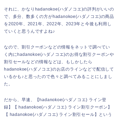
それに、かなりhadanokoe(ハダノコエ)の評判がいいの
で、多分、数多くの方がhadanokoe(ハダノコエ)の商品
を2020年、2021年、2022年、2023年と今後も利用し
ていくと思うんですよね♪
なので、割引クーポンなどの情報をネットで調べてい
く内にhadanokoe(ハダノコエ)のお得な割引クーポンや
割引セールなどの情報などは、もしかしたら
hadanokoe(ハダノコエ)のお店のラインなどで配信して
いるかも♪と思ったので色々と調べてみることにしまし
た。
だから、早速、【hadanokoe(ハダノコエ) ライン登
録】【 hadanokoe(ハダノコエ) ライン割引クーポン】
【 hadanokoe(ハダノコエ) ライン割引セール】という