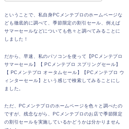
ということで、私自身PCメンテプロのホームページな
ども徹底的に調べて、季節限定の割引セール、例えば
サマーセールなどについても色々と調べてみることに
しました！
だから、早速、私のパソコンを使って【PCメンテプロ
サマーセール】【 PCメンテプロ スプリングセール】
【 PCメンテプロ オータムセール】【PCメンテプロ ウ
ィンターセール】という感じで検索してみることにし
ました。
ただ、PCメンテプロのホームページを色々と調べたの
ですが、残念ながら、PCメンテプロのお店で季節限定
の割引セールを実施しているかどうかは分かりません