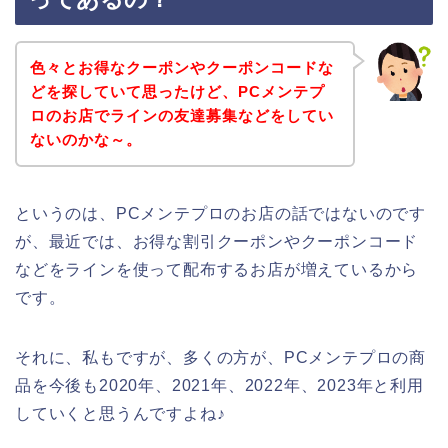
色々とお得なクーポンやクーポンコードな
どを探していて思ったけど、PCメンテプ
ロのお店でラインの友達募集などをしてい
ないのかな～。
というのは、PCメンテプロのお店の話ではないのです
が、最近では、お得な割引クーポンやクーポンコード
などをラインを使って配布するお店が増えているから
です。
それに、私もですが、多くの方が、PCメンテプロの商
品を今後も2020年、2021年、2022年、2023年と利用
していくと思うんですよね♪