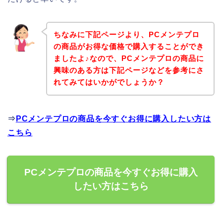
ちなみに下記ページより、PCメンテプロ
の商品がお得な価格で購入することができ
ましたよ♪なので、PCメンテプロの商品に
興味のある方は下記ページなどを参考にさ
れてみてはいかがでしょうか？
⇒
PCメンテプロの商品を今すぐお得に購入したい方は
こちら
PCメンテプロの商品を今すぐお得に購入
したい方はこちら