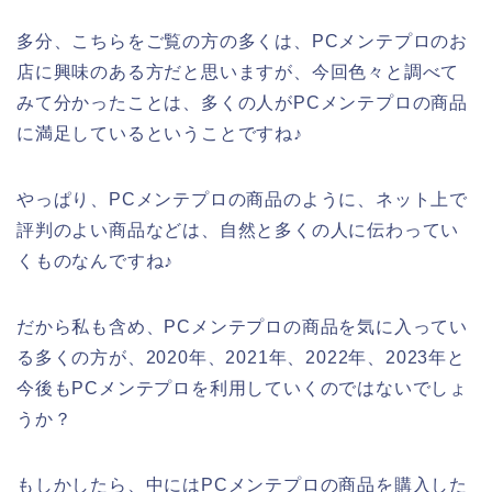
多分、こちらをご覧の方の多くは、PCメンテプロのお
店に興味のある方だと思いますが、今回色々と調べて
みて分かったことは、多くの人がPCメンテプロの商品
に満足しているということですね♪
やっぱり、PCメンテプロの商品のように、ネット上で
評判のよい商品などは、自然と多くの人に伝わってい
くものなんですね♪
だから私も含め、PCメンテプロの商品を気に入ってい
る多くの方が、2020年、2021年、2022年、2023年と
今後もPCメンテプロを利用していくのではないでしょ
うか？
もしかしたら、中にはPCメンテプロの商品を購入した