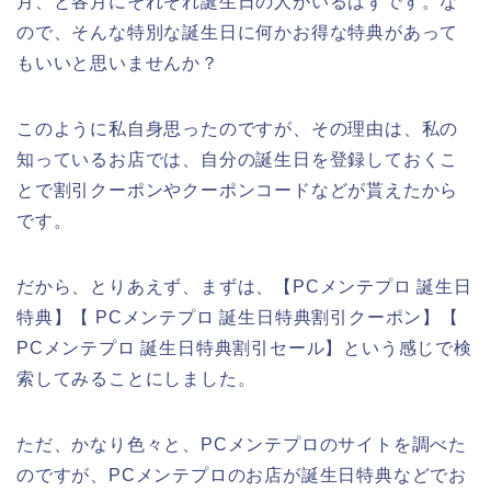
月、と各月にそれぞれ誕生日の人がいるはずです。な
ので、そんな特別な誕生日に何かお得な特典があって
もいいと思いませんか？
このように私自身思ったのですが、その理由は、私の
知っているお店では、自分の誕生日を登録しておくこ
とで割引クーポンやクーポンコードなどが貰えたから
です。
だから、とりあえず、まずは、【PCメンテプロ 誕生日
特典】【 PCメンテプロ 誕生日特典割引クーポン】【
PCメンテプロ 誕生日特典割引セール】という感じで検
索してみることにしました。
ただ、かなり色々と、PCメンテプロのサイトを調べた
のですが、PCメンテプロのお店が誕生日特典などでお