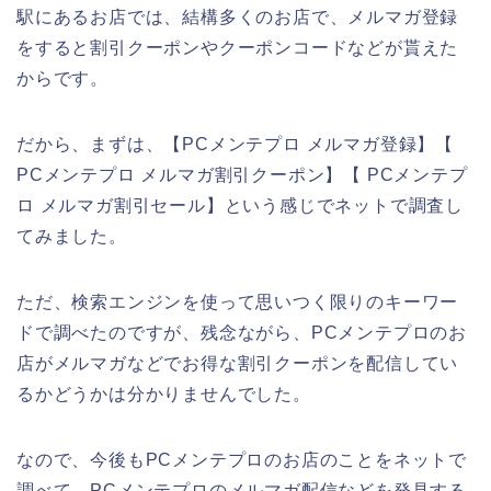
駅にあるお店では、結構多くのお店で、メルマガ登録
をすると割引クーポンやクーポンコードなどが貰えた
からです。
だから、まずは、【PCメンテプロ メルマガ登録】【
PCメンテプロ メルマガ割引クーポン】【 PCメンテプ
ロ メルマガ割引セール】という感じでネットで調査し
てみました。
ただ、検索エンジンを使って思いつく限りのキーワー
ドで調べたのですが、残念ながら、PCメンテプロのお
店がメルマガなどでお得な割引クーポンを配信してい
るかどうかは分かりませんでした。
なので、今後もPCメンテプロのお店のことをネットで
調べて、PCメンテプロのメルマガ配信などを発見する