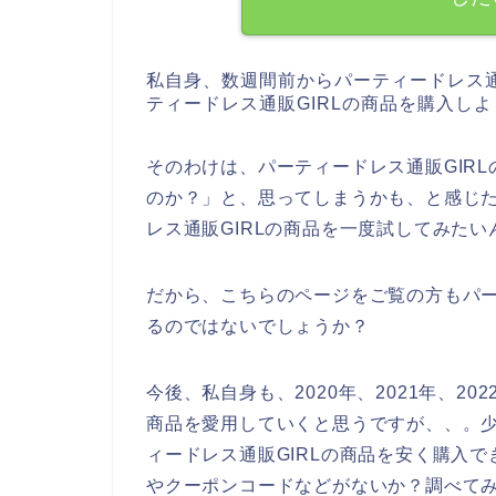
私自身、数週間前からパーティードレス通
ティードレス通販GIRLの商品を購入し
そのわけは、パーティードレス通販GIR
のか？」と、思ってしまうかも、と感じ
レス通販GIRLの商品を一度試してみた
だから、こちらのページをご覧の方もパー
るのではないでしょうか？
今後、私自身も、2020年、2021年、20
商品を愛用していくと思うですが、、。
ィードレス通販GIRLの商品を安く購入で
やクーポンコードなどがないか？調べて