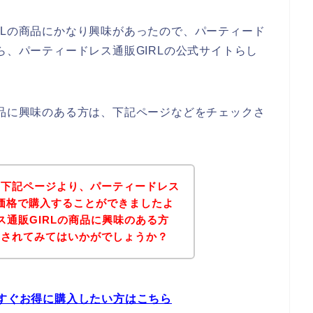
RLの商品にかなり興味があったので、パーティード
ら、パーティードレス通販GIRLの公式サイトらし
商品に興味のある方は、下記ページなどをチェックさ
、下記ページより、パーティードレス
な価格で購入することができましたよ
ス通販GIRLの商品に興味のある方
にされてみてはいかがでしょうか？
今すぐお得に購入したい方はこちら