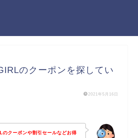
IRLのクーポンを探してい
2021年5月16日
RLのクーポンや割引セールなどお得