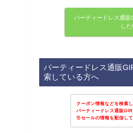
パーティードレス通販G
した
パーティードレス通販GI
索している方へ
クーポン情報などを検索
パーティードレス通販GI
引セールの情報を配信し