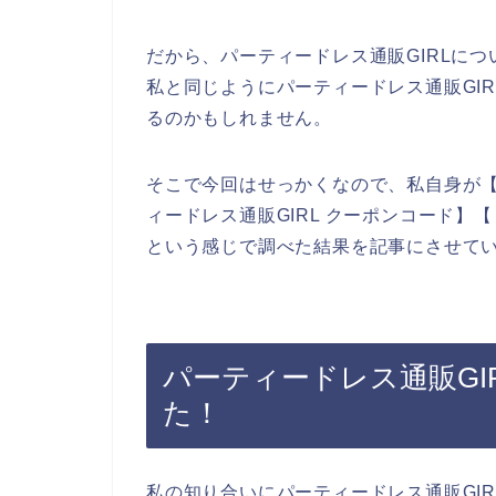
だから、パーティードレス通販GIRLに
私と同じようにパーティードレス通販GI
るのかもしれません。
そこで今回はせっかくなので、私自身が【パ
ィードレス通販GIRL クーポンコード】【
という感じで調べた結果を記事にさせて
パーティードレス通販GI
た！
私の知り合いにパーティードレス通販GI