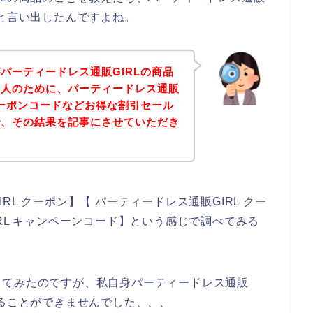
！と言い出したんですよね。
パーティードレス通販GIRLの商品
い人のために、パーティードレス通販
クーポンコードなどお得な割引セール
で、その結果を記事にさせていただき
L クーポン】【 パーティードレス通販GIRL クー
RL キャンペーンコード】という感じで調べてみる
してみたのですが、私自身パーティードレス通販
けることができませんでした、、、