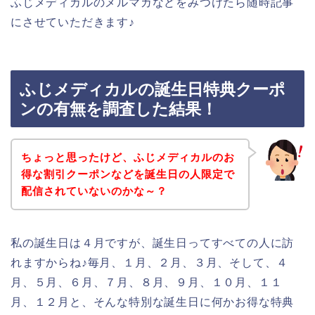
ふじメディカルのメルマガなどをみつけたら随時記事
にさせていただきます♪
ふじメディカルの誕生日特典クーポ
ンの有無を調査した結果！
ちょっと思ったけど、ふじメディカルのお
得な割引クーポンなどを誕生日の人限定で
配信されていないのかな～？
私の誕生日は４月ですが、誕生日ってすべての人に訪
れますからね♪毎月、１月、２月、３月、そして、４
月、５月、６月、７月、８月、９月、１０月、１１
月、１２月と、そんな特別な誕生日に何かお得な特典