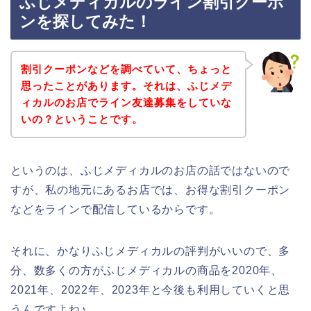
ふじメディカルのライン割引クーポ
ンを探してみた！
割引クーポンなどを調べていて、ちょっと
思ったことがあります。それは、ふじメデ
ィカルのお店でライン友達募集をしていな
いの？ということです。
というのは、ふじメディカルのお店の話ではないので
すが、私の地元にあるお店では、お得な割引クーポン
などをラインで配信しているからです。
それに、かなりふじメディカルの評判がいいので、多
分、数多くの方がふじメディカルの商品を2020年、
2021年、2022年、2023年と今後も利用していくと思
うんですよね♪