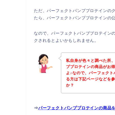
ただ、パーフェクトパンププロテインの
たら、パーフェクトパンププロテインの公
なので、パーフェクトパンププロテイン
クされるとよいかもしれません。
私自身が色々と調べた所
ププロテインの商品がお
よ♪なので、パーフェクト
る方は下記ページなどを
か？
⇒
パーフェクトパンププロテインの商品