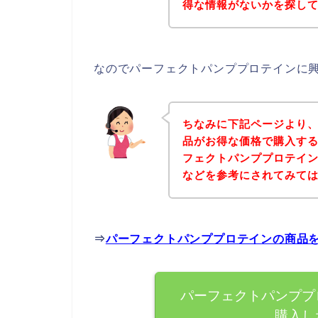
得な情報がないかを探して
なのでパーフェクトパンププロテインに
ちなみに下記ページより
品がお得な価格で購入する
フェクトパンププロテイ
などを参考にされてみて
⇒
パーフェクトパンププロテインの商品
パーフェクトパンププ
購入し