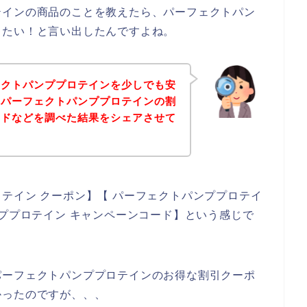
テインの商品のことを教えたら、パーフェクトパン
したい！と言い出したんですよね。
ェクトパンププロテインを少しでも安
、パーフェクトパンププロテインの割
ードなどを調べた結果をシェアさせて
テイン クーポン】【 パーフェクトパンププロテイ
ンププロテイン キャンペーンコード】という感じで
パーフェクトパンププロテインのお得な割引クーポ
かったのですが、、、