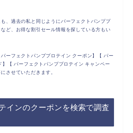
。
にも、過去の私と同じようにパーフェクトパンププ
ンなど、お得な割引セール情報を探している方もい
パーフェクトパンププロテイン クーポン】【 パー
ド】【 パーフェクトパンププロテイン キャンペー
事にさせていただきます。
テインのクーポンを検索で調査