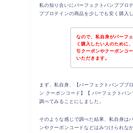
私の知り合いにパーフェクトパンププロ
ププロテインの商品を少しでも安く購入
なので、私自身がパーフ
く購入したい人のために
引クーポンやクーポンコ
いただきます。
まず、私自身、【パーフェクトパンププロ
ン クーポンコード】【 パーフェクトパ
調べてみることにしました。
そのような感じで調べた結果、私自身は
ンやクーポンコードなどはみつけられな